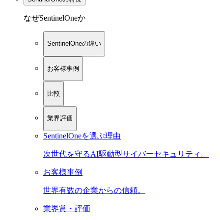
なぜSentinelOneか
SentinelOneの違い
お客様事例
比較
業界評価
SentinelOneを選ぶ理由
次世代を守るAI駆動型サイバーセキュリティ。
お客様事例
世界有数の企業からの信頼。
業界賞・評価