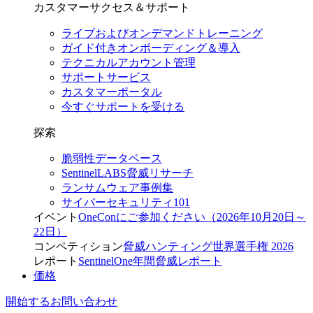
カスタマーサクセス＆サポート
ライブおよびオンデマンドトレーニング
ガイド付きオンボーディング＆導入
テクニカルアカウント管理
サポートサービス
カスタマーポータル
今すぐサポートを受ける
探索
脆弱性データベース
SentinelLABS脅威リサーチ
ランサムウェア事例集
サイバーセキュリティ101
イベント
OneConにご参加ください（2026年10月20日～
22日）
コンペティション
脅威ハンティング世界選手権 2026
レポート
SentinelOne年間脅威レポート
価格
開始する
お問い合わせ