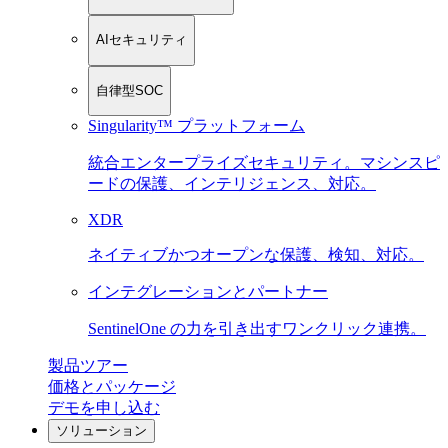
AIセキュリティ
自律型SOC
Singularity™ プラットフォーム
統合エンタープライズセキュリティ。マシンスピ
ードの保護、インテリジェンス、対応。
XDR
ネイティブかつオープンな保護、検知、対応。
インテグレーションとパートナー
SentinelOne の力を引き出すワンクリック連携。
製品ツアー
価格とパッケージ
デモを申し込む
ソリューション