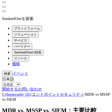
SentinelOneを探索
プラットフォーム
ソリューション
サービス
パートナー
SentinelOneの特長
リソース
価格
イベント
検索
日本語
開始する
お問い合わせ
Cybersecurity 101
/
エンドポイントセキュリティ
/
MDR vs MSSP
vs SIEM
MDR vs. MSSP vs. SIEM：主要比較