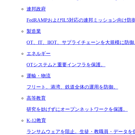
連邦政府
FedRAMPおよびIL5対応の連邦ミッション向け防
製造業
OT、IT、IIOT、サプライチェーンを大規模に防御
エネルギー
OTシステムと重要インフラを保護。
運輸・物流
フリート、港湾、鉄道全体の運用を防御。
高等教育
研究を妨げずにオープンネットワークを保護。
K-12教育
ランサムウェアを阻止。生徒・教職員・データを