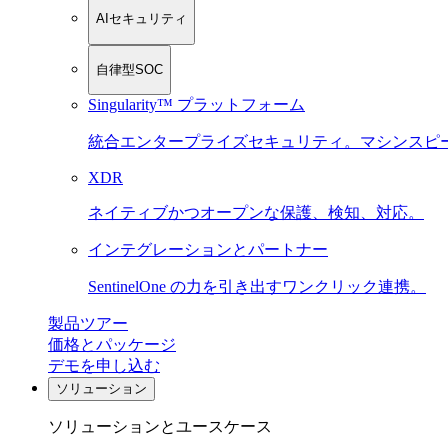
AIセキュリティ
自律型SOC
Singularity™ プラットフォーム
統合エンタープライズセキュリティ。マシンスピ
XDR
ネイティブかつオープンな保護、検知、対応。
インテグレーションとパートナー
SentinelOne の力を引き出すワンクリック連携。
製品ツアー
価格とパッケージ
デモを申し込む
ソリューション
ソリューションとユースケース