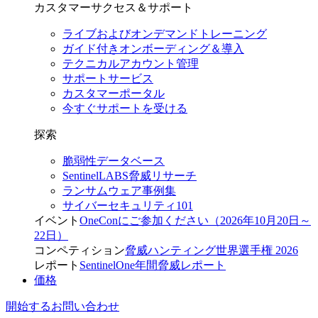
カスタマーサクセス＆サポート
ライブおよびオンデマンドトレーニング
ガイド付きオンボーディング＆導入
テクニカルアカウント管理
サポートサービス
カスタマーポータル
今すぐサポートを受ける
探索
脆弱性データベース
SentinelLABS脅威リサーチ
ランサムウェア事例集
サイバーセキュリティ101
イベント
OneConにご参加ください（2026年10月20日～
22日）
コンペティション
脅威ハンティング世界選手権 2026
レポート
SentinelOne年間脅威レポート
価格
開始する
お問い合わせ