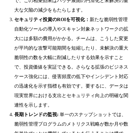
で、この相乗効果はパッチ展開の円滑化と未解決の重
大な欠陥の減少をもたらします。
セキュリティ投資のROIを可視化：
新たな脆弱性管理
自動化ツールの導入やスキャン対象ネットワークの拡
大には多額の費用がかかる。チームは、こうした変更
が平均的な攻撃可能期間を短縮したり、未解決の重大
脆弱性の数を大幅に削減したりする効果を示すこと
で、投資価値を実証できる。さらなる拡張のビジネス
ケース強化には、侵害頻度の低下やインシデント対応
の迅速化を示す指標も有効です。要するに、データは
現実世界における支出とセキュリティ向上の明確な関
連性を示します。
長期トレンドの監視:
単一のスナップショットでは、
脆弱性管理プログラムのメトリクス戦略が数か月や数