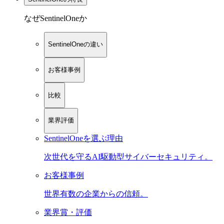
なぜSentinelOneか
SentinelOneの違い
お客様事例
比較
業界評価
SentinelOneを選ぶ理由
次世代を守るAI駆動型サイバーセキュリティ。
お客様事例
世界有数の企業からの信頼。
業界賞・評価