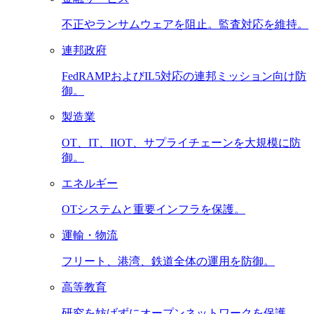
不正やランサムウェアを阻止。監査対応を維持。
連邦政府
FedRAMPおよびIL5対応の連邦ミッション向け防
御。
製造業
OT、IT、IIOT、サプライチェーンを大規模に防
御。
エネルギー
OTシステムと重要インフラを保護。
運輸・物流
フリート、港湾、鉄道全体の運用を防御。
高等教育
研究を妨げずにオープンネットワークを保護。