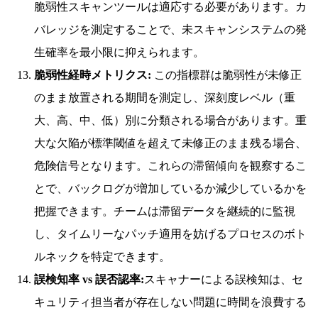
脆弱性スキャンツールは適応する必要があります。カ
バレッジを測定することで、未スキャンシステムの発
生確率を最小限に抑えられます。
脆弱性経時メトリクス:
この指標群は脆弱性が未修正
のまま放置される期間を測定し、深刻度レベル（重
大、高、中、低）別に分類される場合があります。重
大な欠陥が標準閾値を超えて未修正のまま残る場合、
危険信号となります。これらの滞留傾向を観察するこ
とで、バックログが増加しているか減少しているかを
把握できます。チームは滞留データを継続的に監視
し、タイムリーなパッチ適用を妨げるプロセスのボト
ルネックを特定できます。
誤検知率 vs 誤否認率:
スキャナーによる誤検知は、セ
キュリティ担当者が存在しない問題に時間を浪費する