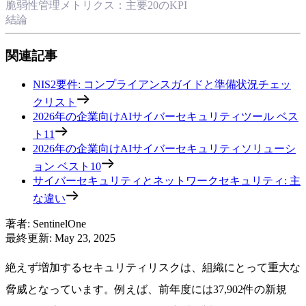
脆弱性管理メトリクス：主要20のKPI
結論
関連記事
NIS2要件: コンプライアンスガイドと準備状況チェッ
クリスト
2026年の企業向けAIサイバーセキュリティツール ベス
ト11
2026年の企業向けAIサイバーセキュリティソリューシ
ョン ベスト10
サイバーセキュリティとネットワークセキュリティ: 主
な違い
著者
:
SentinelOne
最終更新
:
May 23, 2025
絶えず増加するセキュリティリスクは、組織にとって重大な
脅威となっています。例えば、前年度には37,902件の新規