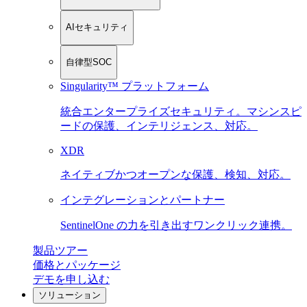
AIセキュリティ
自律型SOC
Singularity™ プラットフォーム
統合エンタープライズセキュリティ。マシンスピ
ードの保護、インテリジェンス、対応。
XDR
ネイティブかつオープンな保護、検知、対応。
インテグレーションとパートナー
SentinelOne の力を引き出すワンクリック連携。
製品ツアー
価格とパッケージ
デモを申し込む
ソリューション