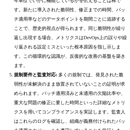
年単位でいかに機能しているかを伝えることは稀で
す。新たに導入された脆弱性、修正までの時間、パッ
チ適用率などのデータポイントを期間ごとに追跡する
ことで、歴史的視点が得られます。同じ脆弱性が繰り
返し出現する場合、メトリクスはDevOps上の誤りや繰
り返される設定ミスといった根本原因を指し示しま
す。この循環的な認識が、反復的な改善の基盤を築き
ます。
規制要件と監査対応:
多くの規制では、発見された脆
弱性が未解決のまま放置されていないことの証明が求
められます。パッチ適用済みと未適用の欠陥比率や、
重大な問題の修正に要した時間といった詳細なメトリ
クスを用いてコンプライアンスを実証します。監査人
はこれらのログを確認し、組織が義務付けられたパッ