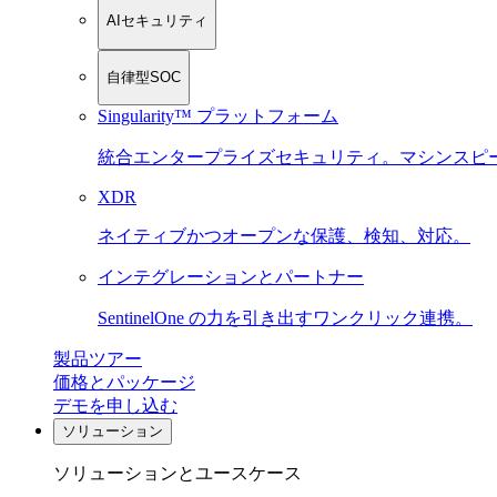
AIセキュリティ
自律型SOC
Singularity™ プラットフォーム
統合エンタープライズセキュリティ。マシンスピ
XDR
ネイティブかつオープンな保護、検知、対応。
インテグレーションとパートナー
SentinelOne の力を引き出すワンクリック連携。
製品ツアー
価格とパッケージ
デモを申し込む
ソリューション
ソリューションとユースケース