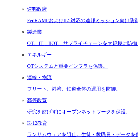
連邦政府
FedRAMPおよびIL5対応の連邦ミッション向け防
製造業
OT、IT、IIOT、サプライチェーンを大規模に防御
エネルギー
OTシステムと重要インフラを保護。
運輸・物流
フリート、港湾、鉄道全体の運用を防御。
高等教育
研究を妨げずにオープンネットワークを保護。
K-12教育
ランサムウェアを阻止。生徒・教職員・データを