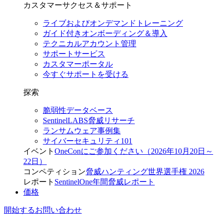
カスタマーサクセス＆サポート
ライブおよびオンデマンドトレーニング
ガイド付きオンボーディング＆導入
テクニカルアカウント管理
サポートサービス
カスタマーポータル
今すぐサポートを受ける
探索
脆弱性データベース
SentinelLABS脅威リサーチ
ランサムウェア事例集
サイバーセキュリティ101
イベント
OneConにご参加ください（2026年10月20日～
22日）
コンペティション
脅威ハンティング世界選手権 2026
レポート
SentinelOne年間脅威レポート
価格
開始する
お問い合わせ