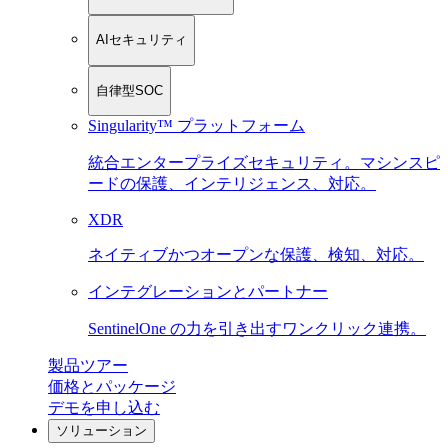
AIセキュリティ
自律型SOC
Singularity™ プラットフォーム
統合エンタープライズセキュリティ。マシンスピ
ードの保護、インテリジェンス、対応。
XDR
ネイティブかつオープンな保護、検知、対応。
インテグレーションとパートナー
SentinelOne の力を引き出すワンクリック連携。
製品ツアー
価格とパッケージ
デモを申し込む
ソリューション