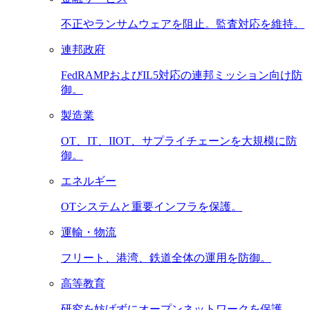
不正やランサムウェアを阻止。監査対応を維持。
連邦政府
FedRAMPおよびIL5対応の連邦ミッション向け防
御。
製造業
OT、IT、IIOT、サプライチェーンを大規模に防
御。
エネルギー
OTシステムと重要インフラを保護。
運輸・物流
フリート、港湾、鉄道全体の運用を防御。
高等教育
研究を妨げずにオープンネットワークを保護。