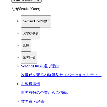
なぜSentinelOneか
SentinelOneの違い
お客様事例
比較
業界評価
SentinelOneを選ぶ理由
次世代を守るAI駆動型サイバーセキュリティ。
お客様事例
世界有数の企業からの信頼。
業界賞・評価