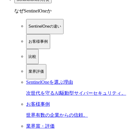
なぜSentinelOneか
SentinelOneの違い
お客様事例
比較
業界評価
SentinelOneを選ぶ理由
次世代を守るAI駆動型サイバーセキュリティ。
お客様事例
世界有数の企業からの信頼。
業界賞・評価