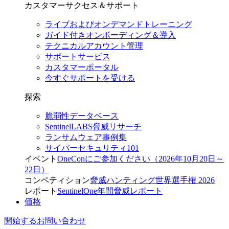
カスタマーサクセス＆サポート
ライブおよびオンデマンドトレーニング
ガイド付きオンボーディング＆導入
テクニカルアカウント管理
サポートサービス
カスタマーポータル
今すぐサポートを受ける
探索
脆弱性データベース
SentinelLABS脅威リサーチ
ランサムウェア事例集
サイバーセキュリティ101
イベント
OneConにご参加ください（2026年10月20日～
22日）
コンペティション
脅威ハンティング世界選手権 2026
レポート
SentinelOne年間脅威レポート
価格
開始する
お問い合わせ