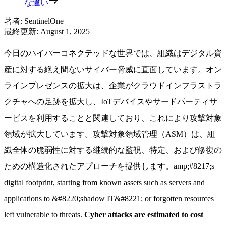
な違い
著者
:
SentinelOne
最終更新
:
August 1, 2025
今日のハイパーコネクテッドな世界では、組織はデジタル資
産に対する絶え間ないサイバー脅威に直面しています。オン
ラインプレゼンスの拡大は、企業がクラウドインフラストラ
クチャへの足跡を拡大し、IoTデバイスやサードパーティサ
ービスを利用することと関連しており、これにより攻撃対象
領域が拡大しています。攻撃対象領域管理（ASM）は、組
織全体の脆弱性に対する継続的な監視、特定、および修復の
ための構造化されたアプローチを提供します。amp;#8217;s
digital footprint, starting from known assets such as servers and
applications to &#8220;shadow IT&#8221; or forgotten resources
left vulnerable to threats.
Cyber attacks are estimated to cost