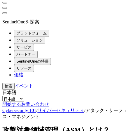
SentinelOneを探索
プラットフォーム
ソリューション
サービス
パートナー
SentinelOneの特長
リソース
価格
イベント
検索
日本語
開始する
お問い合わせ
Cybersecurity 101
/
サイバーセキュリティ
/
アタック・サーフェ
ス・マネジメント
攻撃対象領域管理（ASM）とは？