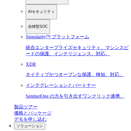
AIセキュリティ
自律型SOC
Singularity™ プラットフォーム
統合エンタープライズセキュリティ。マシンスピ
ードの保護、インテリジェンス、対応。
XDR
ネイティブかつオープンな保護、検知、対応。
インテグレーションとパートナー
SentinelOne の力を引き出すワンクリック連携。
製品ツアー
価格とパッケージ
デモを申し込む
ソリューション