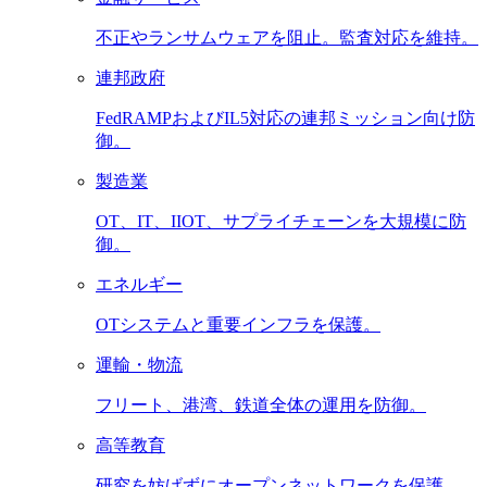
不正やランサムウェアを阻止。監査対応を維持。
連邦政府
FedRAMPおよびIL5対応の連邦ミッション向け防
御。
製造業
OT、IT、IIOT、サプライチェーンを大規模に防
御。
エネルギー
OTシステムと重要インフラを保護。
運輸・物流
フリート、港湾、鉄道全体の運用を防御。
高等教育
研究を妨げずにオープンネットワークを保護。