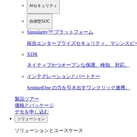
AIセキュリティ
自律型SOC
Singularity™ プラットフォーム
統合エンタープライズセキュリティ。マシンスピ
XDR
ネイティブかつオープンな保護、検知、対応。
インテグレーションとパートナー
SentinelOne の力を引き出すワンクリック連携。
製品ツアー
価格とパッケージ
デモを申し込む
ソリューション
ソリューションとユースケース