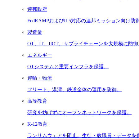
連邦政府
FedRAMPおよびIL5対応の連邦ミッション向け防
製造業
OT、IT、IIOT、サプライチェーンを大規模に防御
エネルギー
OTシステムと重要インフラを保護。
運輸・物流
フリート、港湾、鉄道全体の運用を防御。
高等教育
研究を妨げずにオープンネットワークを保護。
K-12教育
ランサムウェアを阻止。生徒・教職員・データを