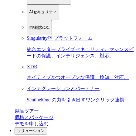
AIセキュリティ
自律型SOC
Singularity™ プラットフォーム
統合エンタープライズセキュリティ。マシンスピ
ードの保護、インテリジェンス、対応。
XDR
ネイティブかつオープンな保護、検知、対応。
インテグレーションとパートナー
SentinelOne の力を引き出すワンクリック連携。
製品ツアー
価格とパッケージ
デモを申し込む
ソリューション