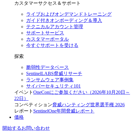
カスタマーサクセス＆サポート
ライブおよびオンデマンドトレーニング
ガイド付きオンボーディング＆導入
テクニカルアカウント管理
サポートサービス
カスタマーポータル
今すぐサポートを受ける
探索
脆弱性データベース
SentinelLABS脅威リサーチ
ランサムウェア事例集
サイバーセキュリティ101
イベント
OneConにご参加ください（2026年10月20日～
22日）
コンペティション
脅威ハンティング世界選手権 2026
レポート
SentinelOne年間脅威レポート
価格
開始する
お問い合わせ