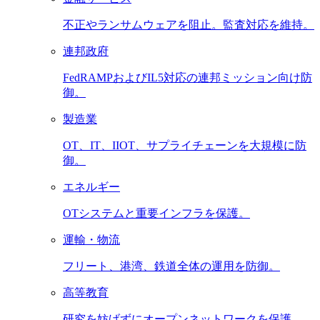
不正やランサムウェアを阻止。監査対応を維持。
連邦政府
FedRAMPおよびIL5対応の連邦ミッション向け防
御。
製造業
OT、IT、IIOT、サプライチェーンを大規模に防
御。
エネルギー
OTシステムと重要インフラを保護。
運輸・物流
フリート、港湾、鉄道全体の運用を防御。
高等教育
研究を妨げずにオープンネットワークを保護。