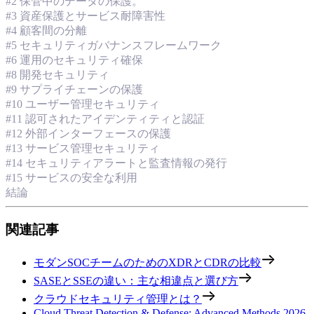
#2 保管中のデータの保護。
#3 資産保護とサービス耐障害性
#4 顧客間の分離
#5 セキュリティガバナンスフレームワーク
#6 運用のセキュリティ確保
#8 開発セキュリティ
#9 サプライチェーンの保護
#10 ユーザー管理セキュリティ
#11 認可されたアイデンティティと認証
#12 外部インターフェースの保護
#13 サービス管理セキュリティ
#14 セキュリティアラートと監査情報の発行
#15 サービスの安全な利用
結論
関連記事
モダンSOCチームのためのXDRとCDRの比較
SASEとSSEの違い：主な相違点と選び方
クラウドセキュリティ管理とは？
Cloud Threat Detection & Defense: Advanced Methods 2026