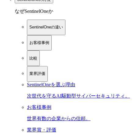
なぜSentinelOneか
SentinelOneの違い
お客様事例
比較
業界評価
SentinelOneを選ぶ理由
次世代を守るAI駆動型サイバーセキュリティ。
お客様事例
世界有数の企業からの信頼。
業界賞・評価