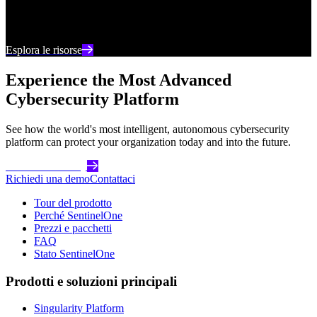
Rimani aggiornato con i contenuti e le analisi più
recenti sulla cybersecurity
Esplora le risorse
Experience the Most Advanced
Cybersecurity Platform
See how the world's most intelligent, autonomous cybersecurity
platform can protect your organization today and into the future.
Get Started Today
Richiedi una demo
Contattaci
Tour del prodotto
Perché SentinelOne
Prezzi e pacchetti
FAQ
Stato SentinelOne
Prodotti e soluzioni principali
Singularity Platform