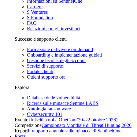
Informazioni su SentinelOne
Carriere
S Ventures
S Foundation
FAQ
Relazioni con gli investitori
Successo e supporto clienti
Formazione dal vivo e on-demand
Onboarding e implementazione guidati
Gestione tecnica degli account
Servizi di supporto
Portale clienti
Ottieni supporto ora
Esplora
Database delle vulnerabilità
Ricerca sulle minacce SentinelLABS
Antologia ransomware
Cybersecurity 101
Evento
Unisciti a noi a OneCon (20–22 ottobre 2026)
Competizione
Campionato Mondiale di Threat Hunting 2026
Report
Il rapporto annuale sulle minacce di SentinelOne
Prezzi