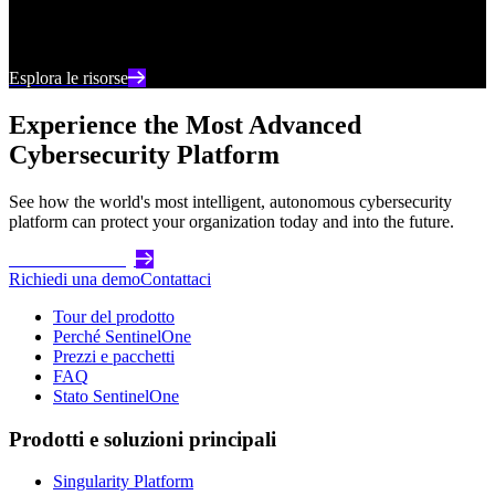
Rimani aggiornato con i contenuti e le analisi più
recenti sulla cybersecurity
Esplora le risorse
Experience the Most Advanced
Cybersecurity Platform
See how the world's most intelligent, autonomous cybersecurity
platform can protect your organization today and into the future.
Get Started Today
Richiedi una demo
Contattaci
Tour del prodotto
Perché SentinelOne
Prezzi e pacchetti
FAQ
Stato SentinelOne
Prodotti e soluzioni principali
Singularity Platform