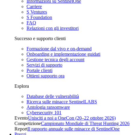
Informazioni su SentinelOne
Carriere
S Ventures
S Foundation
FAQ
Relazioni con gli investitori
Successo e supporto clienti
Formazione dal vivo e on-demand
Onboarding e implementazione guidati
Gestione tecnica degli account
Servizi di supporto
Portale clienti
Ottieni supporto ora
Esplora
Database delle vulnerabilità
Ricerca sulle minacce SentinelLABS
Antologia ransomware
Cybersecurity 101
Evento
Unisciti a noi a OneCon (20–22 ottobre 2026)
Competizione
Campionato Mondiale di Threat Hunting 2026
Report
Il rapporto annuale sulle minacce di SentinelOne
Prezzi