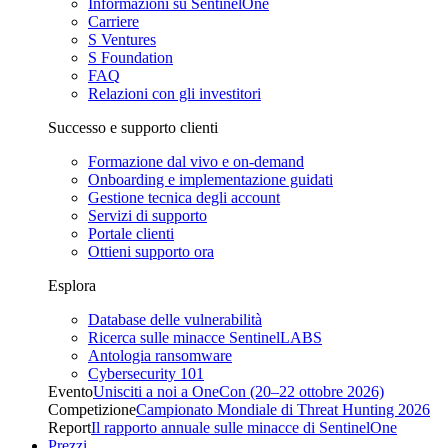
Informazioni su SentinelOne
Carriere
S Ventures
S Foundation
FAQ
Relazioni con gli investitori
Successo e supporto clienti
Formazione dal vivo e on-demand
Onboarding e implementazione guidati
Gestione tecnica degli account
Servizi di supporto
Portale clienti
Ottieni supporto ora
Esplora
Database delle vulnerabilità
Ricerca sulle minacce SentinelLABS
Antologia ransomware
Cybersecurity 101
Evento
Unisciti a noi a OneCon (20–22 ottobre 2026)
Competizione
Campionato Mondiale di Threat Hunting 2026
Report
Il rapporto annuale sulle minacce di SentinelOne
Prezzi