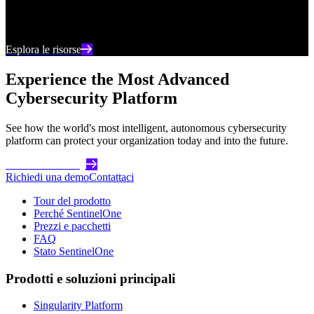
Rimani aggiornato con i contenuti e le analisi più
recenti sulla cybersecurity
Esplora le risorse
Experience the Most Advanced
Cybersecurity Platform
See how the world's most intelligent, autonomous cybersecurity
platform can protect your organization today and into the future.
Get Started Today
Richiedi una demo
Contattaci
Tour del prodotto
Perché SentinelOne
Prezzi e pacchetti
FAQ
Stato SentinelOne
Prodotti e soluzioni principali
Singularity Platform