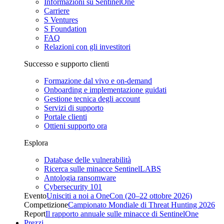
Informazioni su SentinelOne
Carriere
S Ventures
S Foundation
FAQ
Relazioni con gli investitori
Successo e supporto clienti
Formazione dal vivo e on-demand
Onboarding e implementazione guidati
Gestione tecnica degli account
Servizi di supporto
Portale clienti
Ottieni supporto ora
Esplora
Database delle vulnerabilità
Ricerca sulle minacce SentinelLABS
Antologia ransomware
Cybersecurity 101
Evento
Unisciti a noi a OneCon (20–22 ottobre 2026)
Competizione
Campionato Mondiale di Threat Hunting 2026
Report
Il rapporto annuale sulle minacce di SentinelOne
Prezzi