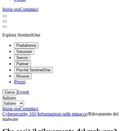
Inizia ora
Contattaci
Esplora SentinelOne
Piattaforma
Soluzioni
Servizi
Partner
Perché SentinelOne
Risorse
Prezzi
Eventi
Cerca
Italiano
Inizia ora
Contattaci
Cybersecurity 101
/
Informazioni sulle minacce
/
Rilevamento del
malware