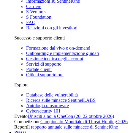
Informazioni su SentinelOne
Carriere
S Ventures
S Foundation
FAQ
Relazioni con gli investitori
Successo e supporto clienti
Formazione dal vivo e on-demand
Onboarding e implementazione guidati
Gestione tecnica degli account
Servizi di supporto
Portale clienti
Ottieni supporto ora
Esplora
Database delle vulnerabilità
Ricerca sulle minacce SentinelLABS
Antologia ransomware
Cybersecurity 101
Evento
Unisciti a noi a OneCon (20–22 ottobre 2026)
Competizione
Campionato Mondiale di Threat Hunting 2026
Report
Il rapporto annuale sulle minacce di SentinelOne
Prezzi