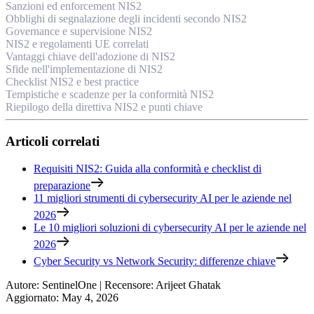
Sanzioni ed enforcement NIS2
Obblighi di segnalazione degli incidenti secondo NIS2
Governance e supervisione NIS2
NIS2 e regolamenti UE correlati
Vantaggi chiave dell'adozione di NIS2
Sfide nell'implementazione di NIS2
Checklist NIS2 e best practice
Tempistiche e scadenze per la conformità NIS2
Riepilogo della direttiva NIS2 e punti chiave
Articoli correlati
Requisiti NIS2: Guida alla conformità e checklist di
preparazione
11 migliori strumenti di cybersecurity AI per le aziende nel
2026
Le 10 migliori soluzioni di cybersecurity AI per le aziende nel
2026
Cyber Security vs Network Security: differenze chiave
Autore
:
SentinelOne
|
Recensore
:
Arijeet Ghatak
Aggiornato
:
May 4, 2026