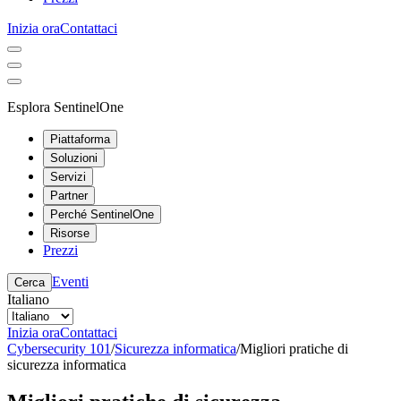
Inizia ora
Contattaci
Esplora SentinelOne
Piattaforma
Soluzioni
Servizi
Partner
Perché SentinelOne
Risorse
Prezzi
Eventi
Cerca
Italiano
Inizia ora
Contattaci
Cybersecurity 101
/
Sicurezza informatica
/
Migliori pratiche di
sicurezza informatica