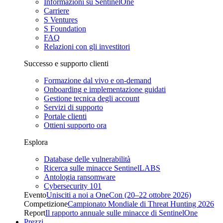
Informazioni su SentinelOne
Carriere
S Ventures
S Foundation
FAQ
Relazioni con gli investitori
Successo e supporto clienti
Formazione dal vivo e on-demand
Onboarding e implementazione guidati
Gestione tecnica degli account
Servizi di supporto
Portale clienti
Ottieni supporto ora
Esplora
Database delle vulnerabilità
Ricerca sulle minacce SentinelLABS
Antologia ransomware
Cybersecurity 101
Evento
Unisciti a noi a OneCon (20–22 ottobre 2026)
Competizione
Campionato Mondiale di Threat Hunting 2026
Report
Il rapporto annuale sulle minacce di SentinelOne
Prezzi