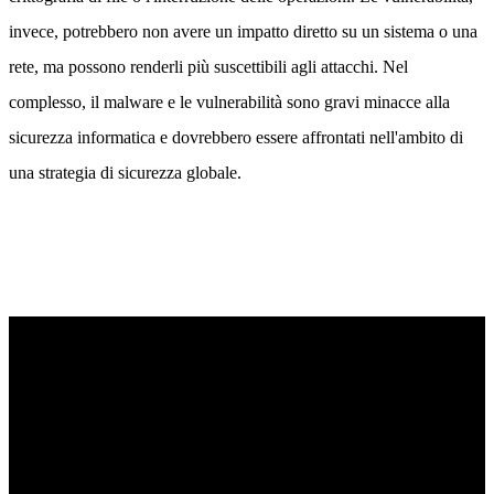
invece, potrebbero non avere un impatto diretto su un sistema o una
rete, ma possono renderli più suscettibili agli attacchi. Nel
complesso, il malware e le vulnerabilità sono gravi minacce alla
sicurezza informatica e dovrebbero essere affrontati nell'ambito di
una strategia di sicurezza globale.
Liberate la cybersicurezza alimentata
dall'intelligenza artificiale
Elevate la vostra posizione di sicurezza con il rilevamento in tempo
reale, la risposta automatica e la visibilità totale dell'intero ambiente