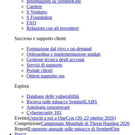
Informazioni su SentinelOne
Carriere
S Ventures
S Foundation
FAQ
Relazioni con gli investitori
Successo e supporto clienti
Formazione dal vivo e on-demand
Onboarding e implementazione guidati
Gestione tecnica degli account
Servizi di supporto
Portale clienti
Ottieni supporto ora
Esplora
Database delle vulnerabilità
Ricerca sulle minacce SentinelLABS
Antologia ransomware
Cybersecurity 101
Evento
Unisciti a noi a OneCon (20–22 ottobre 2026)
Competizione
Campionato Mondiale di Threat Hunting 2026
Report
Il rapporto annuale sulle minacce di SentinelOne
Prezzi