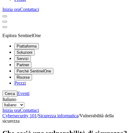
Inizia ora
Contattaci
Esplora SentinelOne
Piattaforma
Soluzioni
Servizi
Partner
Perché SentinelOne
Risorse
Prezzi
Eventi
Cerca
Italiano
Inizia ora
Contattaci
Cybersecurity 101
/
Sicurezza informatica
/
Vulnerabilità della
sicurezza