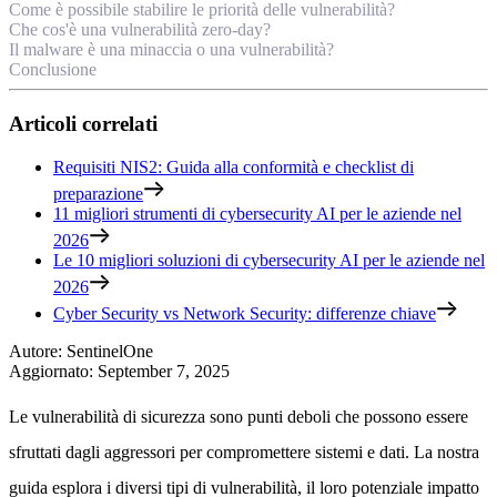
Come è possibile stabilire le priorità delle vulnerabilità?
Che cos'è una vulnerabilità zero-day?
Il malware è una minaccia o una vulnerabilità?
Conclusione
Articoli correlati
Requisiti NIS2: Guida alla conformità e checklist di
preparazione
11 migliori strumenti di cybersecurity AI per le aziende nel
2026
Le 10 migliori soluzioni di cybersecurity AI per le aziende nel
2026
Cyber Security vs Network Security: differenze chiave
Autore
:
SentinelOne
Aggiornato
:
September 7, 2025
Le vulnerabilità di sicurezza sono punti deboli che possono essere
sfruttati dagli aggressori per compromettere sistemi e dati. La nostra
guida esplora i diversi tipi di vulnerabilità, il loro potenziale impatto