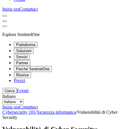
Inizia ora
Contattaci
Esplora SentinelOne
Piattaforma
Soluzioni
Servizi
Partner
Perché SentinelOne
Risorse
Prezzi
Eventi
Cerca
Italiano
Inizia ora
Contattaci
Cybersecurity 101
/
Sicurezza informatica
/
Vulnerabilità di Cyber
Security