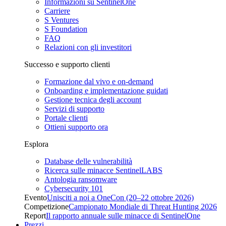
Informazioni su SentinelOne
Carriere
S Ventures
S Foundation
FAQ
Relazioni con gli investitori
Successo e supporto clienti
Formazione dal vivo e on-demand
Onboarding e implementazione guidati
Gestione tecnica degli account
Servizi di supporto
Portale clienti
Ottieni supporto ora
Esplora
Database delle vulnerabilità
Ricerca sulle minacce SentinelLABS
Antologia ransomware
Cybersecurity 101
Evento
Unisciti a noi a OneCon (20–22 ottobre 2026)
Competizione
Campionato Mondiale di Threat Hunting 2026
Report
Il rapporto annuale sulle minacce di SentinelOne
Prezzi