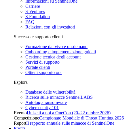
Informazioni su SentinelOne
Carriere
S Ventures
S Foundation
FAQ
Relazioni con gli investitori
Successo e supporto clienti
Formazione dal vivo e on-demand
Onboarding e implementazione guidati
Gestione tecnica degli account
Servizi di supporto
Portale clienti
Ottieni supporto ora
Esplora
Database delle vulnerabilità
Ricerca sulle minacce SentinelLABS
Antologia ransomware
Cybersecurity 101
Evento
Unisciti a noi a OneCon (20–22 ottobre 2026)
Competizione
Campionato Mondiale di Threat Hunting 2026
Report
Il rapporto annuale sulle minacce di SentinelOne
Prezzi