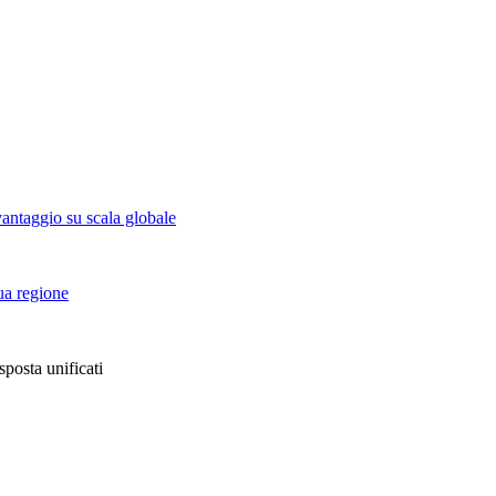
vantaggio su scala globale
tua regione
sposta unificati