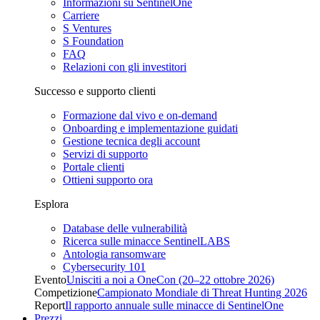
Informazioni su SentinelOne
Carriere
S Ventures
S Foundation
FAQ
Relazioni con gli investitori
Successo e supporto clienti
Formazione dal vivo e on-demand
Onboarding e implementazione guidati
Gestione tecnica degli account
Servizi di supporto
Portale clienti
Ottieni supporto ora
Esplora
Database delle vulnerabilità
Ricerca sulle minacce SentinelLABS
Antologia ransomware
Cybersecurity 101
Evento
Unisciti a noi a OneCon (20–22 ottobre 2026)
Competizione
Campionato Mondiale di Threat Hunting 2026
Report
Il rapporto annuale sulle minacce di SentinelOne
Prezzi