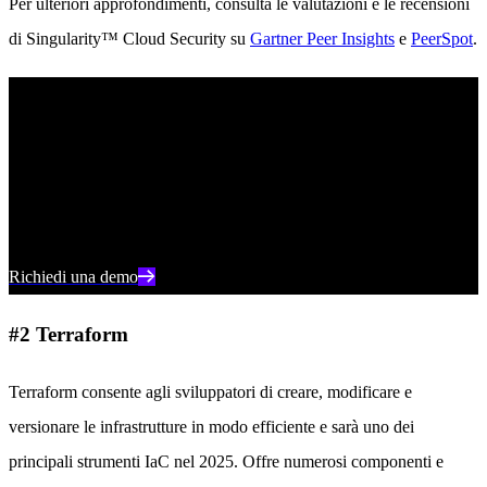
Per ulteriori approfondimenti, consulta le valutazioni e le recensioni
di Singularity™ Cloud Security su
Gartner Peer Insights
e
PeerSpot
.
Vedere SentinelOne in azione
Scoprite come la sicurezza del cloud basata sull'intelligenza
artificiale può proteggere la vostra organizzazione con una demo
individuale con un esperto dei prodotti SentinelOne.
Richiedi una demo
#2 Terraform
Terraform consente agli sviluppatori di creare, modificare e
versionare le infrastrutture in modo efficiente e sarà uno dei
principali strumenti IaC nel 2025. Offre numerosi componenti e