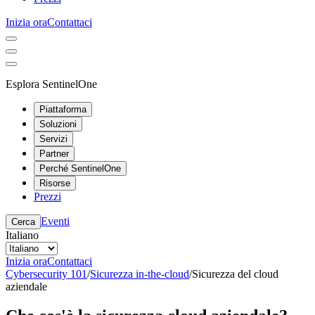
Inizia ora
Contattaci
Esplora SentinelOne
Piattaforma
Soluzioni
Servizi
Partner
Perché SentinelOne
Risorse
Prezzi
Eventi
Cerca
Italiano
Inizia ora
Contattaci
Cybersecurity 101
/
Sicurezza in-the-cloud
/
Sicurezza del cloud
aziendale