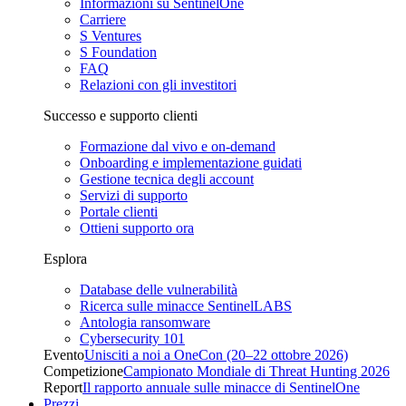
Informazioni su SentinelOne
Carriere
S Ventures
S Foundation
FAQ
Relazioni con gli investitori
Successo e supporto clienti
Formazione dal vivo e on-demand
Onboarding e implementazione guidati
Gestione tecnica degli account
Servizi di supporto
Portale clienti
Ottieni supporto ora
Esplora
Database delle vulnerabilità
Ricerca sulle minacce SentinelLABS
Antologia ransomware
Cybersecurity 101
Evento
Unisciti a noi a OneCon (20–22 ottobre 2026)
Competizione
Campionato Mondiale di Threat Hunting 2026
Report
Il rapporto annuale sulle minacce di SentinelOne
Prezzi