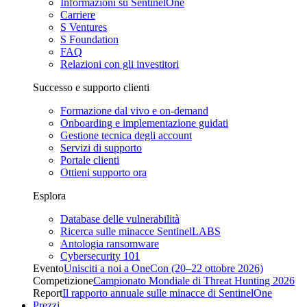
Informazioni su SentinelOne
Carriere
S Ventures
S Foundation
FAQ
Relazioni con gli investitori
Successo e supporto clienti
Formazione dal vivo e on-demand
Onboarding e implementazione guidati
Gestione tecnica degli account
Servizi di supporto
Portale clienti
Ottieni supporto ora
Esplora
Database delle vulnerabilità
Ricerca sulle minacce SentinelLABS
Antologia ransomware
Cybersecurity 101
Evento
Unisciti a noi a OneCon (20–22 ottobre 2026)
Competizione
Campionato Mondiale di Threat Hunting 2026
Report
Il rapporto annuale sulle minacce di SentinelOne
Prezzi