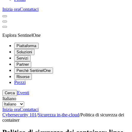
Inizia ora
Contattaci
Esplora SentinelOne
Piattaforma
Soluzioni
Servizi
Partner
Perché SentinelOne
Risorse
Prezzi
Eventi
Cerca
Italiano
Inizia ora
Contattaci
Cybersecurity 101
/
Sicurezza in-the-cloud
/
Politica di sicurezza dei
container