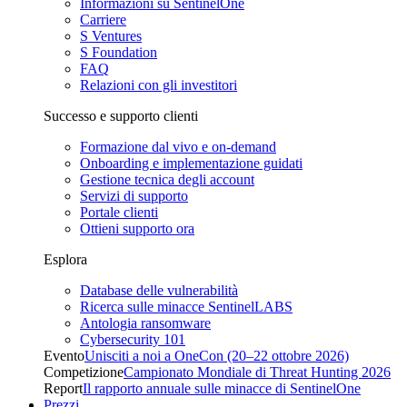
Informazioni su SentinelOne
Carriere
S Ventures
S Foundation
FAQ
Relazioni con gli investitori
Successo e supporto clienti
Formazione dal vivo e on-demand
Onboarding e implementazione guidati
Gestione tecnica degli account
Servizi di supporto
Portale clienti
Ottieni supporto ora
Esplora
Database delle vulnerabilità
Ricerca sulle minacce SentinelLABS
Antologia ransomware
Cybersecurity 101
Evento
Unisciti a noi a OneCon (20–22 ottobre 2026)
Competizione
Campionato Mondiale di Threat Hunting 2026
Report
Il rapporto annuale sulle minacce di SentinelOne
Prezzi