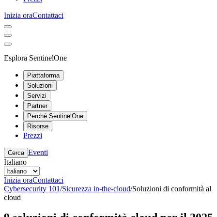
Inizia ora
Contattaci
Esplora SentinelOne
Piattaforma
Soluzioni
Servizi
Partner
Perché SentinelOne
Risorse
Prezzi
Eventi
Cerca
Italiano
Inizia ora
Contattaci
Cybersecurity 101
/
Sicurezza in-the-cloud
/
Soluzioni di conformità al
cloud