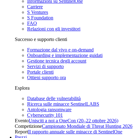
Informazioni su SentinelOne
Carriere
S Ventures
S Foundation
FAQ
Relazioni con gli investitori
Successo e supporto clienti
Formazione dal vivo e on-demand
Onboarding e implementazione guidati
Gestione tecnica degli account
Servizi di supporto
Portale clienti
Ottieni supporto ora
Esplora
Database delle vulnerabilità
Ricerca sulle minacce SentinelLABS
Antologia ransomware
Cybersecurity 101
Evento
Unisciti a noi a OneCon (20–22 ottobre 2026)
Competizione
Campionato Mondiale di Threat Hunting 2026
Report
Il rapporto annuale sulle minacce di SentinelOne
Prezzi