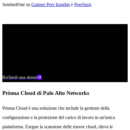
SentinelOne su
Gartner Peer Insights
e
PeerSpot
.
Vedere SentinelOne in azione
Scoprite come la sicurezza del cloud basata sull'intelligenza
artificiale può proteggere la vostra organizzazione con una demo
individuale con un esperto dei prodotti SentinelOne.
Richiedi una demo
Prisma Cloud di Palo Alto Networks
Prisma Cloud è una soluzione che include la gestione della
configurazione e la protezione del carico di lavoro in un'unica
piattaforma. Esegue la scansione delle risorse cloud, rileva le