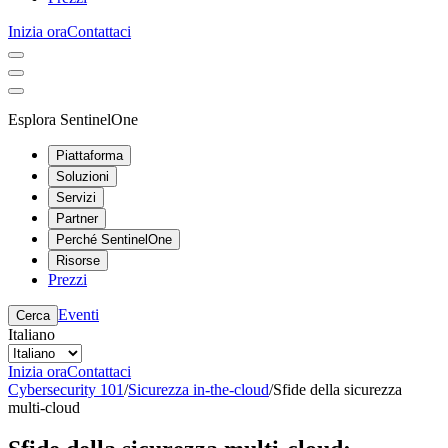
Inizia ora
Contattaci
Esplora SentinelOne
Piattaforma
Soluzioni
Servizi
Partner
Perché SentinelOne
Risorse
Prezzi
Eventi
Cerca
Italiano
Inizia ora
Contattaci
Cybersecurity 101
/
Sicurezza in-the-cloud
/
Sfide della sicurezza
multi-cloud