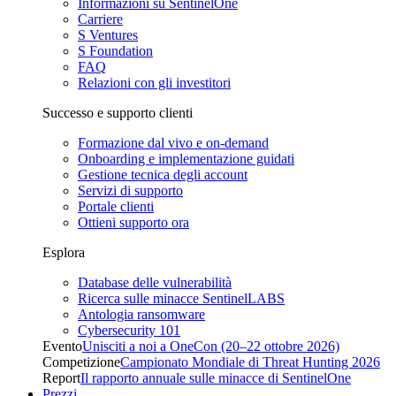
Informazioni su SentinelOne
Carriere
S Ventures
S Foundation
FAQ
Relazioni con gli investitori
Successo e supporto clienti
Formazione dal vivo e on-demand
Onboarding e implementazione guidati
Gestione tecnica degli account
Servizi di supporto
Portale clienti
Ottieni supporto ora
Esplora
Database delle vulnerabilità
Ricerca sulle minacce SentinelLABS
Antologia ransomware
Cybersecurity 101
Evento
Unisciti a noi a OneCon (20–22 ottobre 2026)
Competizione
Campionato Mondiale di Threat Hunting 2026
Report
Il rapporto annuale sulle minacce di SentinelOne
Prezzi