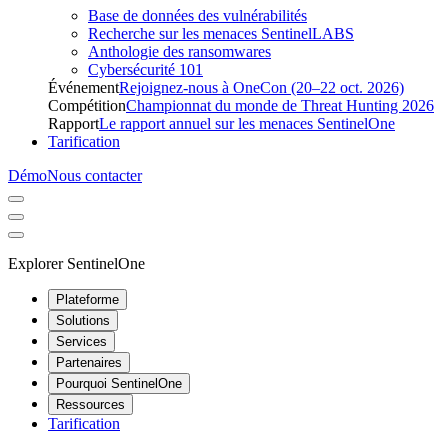
Base de données des vulnérabilités
Recherche sur les menaces SentinelLABS
Anthologie des ransomwares
Cybersécurité 101
Événement
Rejoignez-nous à OneCon (20–22 oct. 2026)
Compétition
Championnat du monde de Threat Hunting 2026
Rapport
Le rapport annuel sur les menaces SentinelOne
Tarification
Démo
Nous contacter
Explorer SentinelOne
Plateforme
Solutions
Services
Partenaires
Pourquoi SentinelOne
Ressources
Tarification