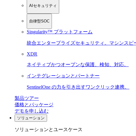
AIセキュリティ
自律型SOC
Singularity™ プラットフォーム
統合エンタープライズセキュリティ。マシンスピ
XDR
ネイティブかつオープンな保護、検知、対応。
インテグレーションとパートナー
SentinelOne の力を引き出すワンクリック連携。
製品ツアー
価格とパッケージ
デモを申し込む
ソリューション
ソリューションとユースケース