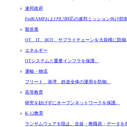
連邦政府
FedRAMPおよびIL5対応の連邦ミッション向け防
製造業
OT、IT、IIOT、サプライチェーンを大規模に防御
エネルギー
OTシステムと重要インフラを保護。
運輸・物流
フリート、港湾、鉄道全体の運用を防御。
高等教育
研究を妨げずにオープンネットワークを保護。
K-12教育
ランサムウェアを阻止。生徒・教職員・データを