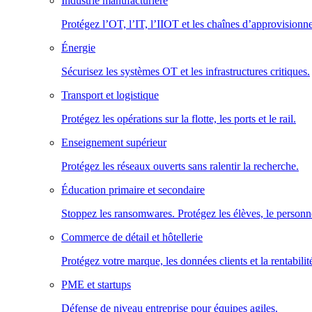
Industrie manufacturière
Protégez l’OT, l’IT, l’IIOT et les chaînes d’approvisionn
Énergie
Sécurisez les systèmes OT et les infrastructures critiques.
Transport et logistique
Protégez les opérations sur la flotte, les ports et le rail.
Enseignement supérieur
Protégez les réseaux ouverts sans ralentir la recherche.
Éducation primaire et secondaire
Stoppez les ransomwares. Protégez les élèves, le personne
Commerce de détail et hôtellerie
Protégez votre marque, les données clients et la rentabilit
PME et startups
Défense de niveau entreprise pour équipes agiles.