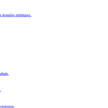
les données publiques.
diale.
.
romission.