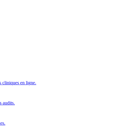
 cliniques en ligne.
s audits.
es.