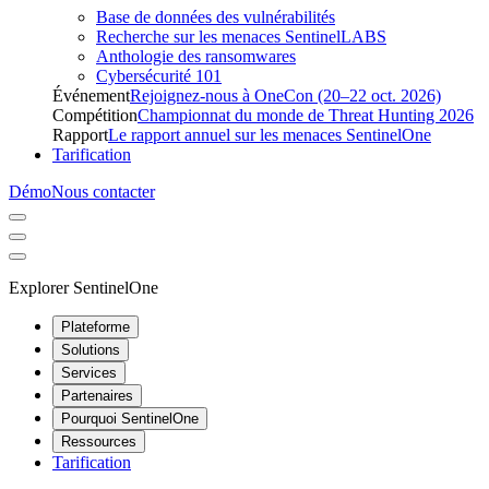
Base de données des vulnérabilités
Recherche sur les menaces SentinelLABS
Anthologie des ransomwares
Cybersécurité 101
Événement
Rejoignez-nous à OneCon (20–22 oct. 2026)
Compétition
Championnat du monde de Threat Hunting 2026
Rapport
Le rapport annuel sur les menaces SentinelOne
Tarification
Démo
Nous contacter
Explorer SentinelOne
Plateforme
Solutions
Services
Partenaires
Pourquoi SentinelOne
Ressources
Tarification