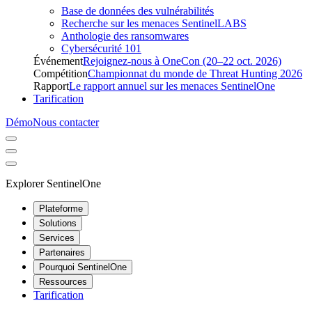
Base de données des vulnérabilités
Recherche sur les menaces SentinelLABS
Anthologie des ransomwares
Cybersécurité 101
Événement
Rejoignez-nous à OneCon (20–22 oct. 2026)
Compétition
Championnat du monde de Threat Hunting 2026
Rapport
Le rapport annuel sur les menaces SentinelOne
Tarification
Démo
Nous contacter
Explorer SentinelOne
Plateforme
Solutions
Services
Partenaires
Pourquoi SentinelOne
Ressources
Tarification