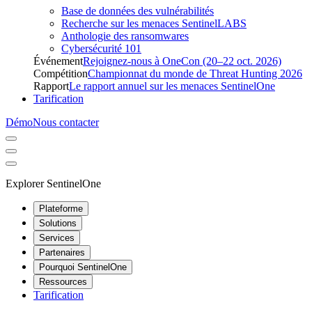
Base de données des vulnérabilités
Recherche sur les menaces SentinelLABS
Anthologie des ransomwares
Cybersécurité 101
Événement
Rejoignez-nous à OneCon (20–22 oct. 2026)
Compétition
Championnat du monde de Threat Hunting 2026
Rapport
Le rapport annuel sur les menaces SentinelOne
Tarification
Démo
Nous contacter
Explorer SentinelOne
Plateforme
Solutions
Services
Partenaires
Pourquoi SentinelOne
Ressources
Tarification