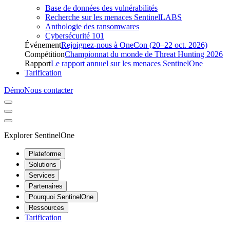
Base de données des vulnérabilités
Recherche sur les menaces SentinelLABS
Anthologie des ransomwares
Cybersécurité 101
Événement
Rejoignez-nous à OneCon (20–22 oct. 2026)
Compétition
Championnat du monde de Threat Hunting 2026
Rapport
Le rapport annuel sur les menaces SentinelOne
Tarification
Démo
Nous contacter
Explorer SentinelOne
Plateforme
Solutions
Services
Partenaires
Pourquoi SentinelOne
Ressources
Tarification