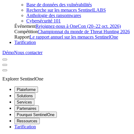
Base de données des vulnérabilités
Recherche sur les menaces SentinelLABS
Anthologie des ransomwares
Cybersécurité 101
Événement
Rejoignez-nous à OneCon (20–22 oct. 2026)
Compétition
Championnat du monde de Threat Hunting 2026
Rapport
Le rapport annuel sur les menaces SentinelOne
Tarification
Démo
Nous contacter
Explorer SentinelOne
Plateforme
Solutions
Services
Partenaires
Pourquoi SentinelOne
Ressources
Tarification