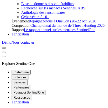
Base de données des vulnérabilités
Recherche sur les menaces SentinelLABS
Anthologie des ransomwares
Cybersécurité 101
Événement
Rejoignez-nous à OneCon (20–22 oct. 2026)
Compétition
Championnat du monde de Threat Hunting 2026
Rapport
Le rapport annuel sur les menaces SentinelOne
Tarification
Démo
Nous contacter
Explorer SentinelOne
Plateforme
Solutions
Services
Partenaires
Pourquoi SentinelOne
Ressources
Tarification