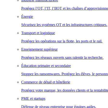
Industrie manufacturière
Protégez l’OT, l’IT, l’IIOT et les chaînes d’approvisionn
Énergie
Sécurisez les systèmes OT et les infrastructures critiques.
Transport et logistique
Protégez les opérations sur la flotte, les ports et le rail.
Enseignement supérieur
Protégez les réseaux ouverts sans ralentir la recherche.
Éducation primaire et secondaire
Stoppez les ransomwares. Protégez les élèves, le personne
Commerce de détail et hôtellerie
Protégez votre marque, les données clients et la rentabilit
PME et startups
Défense de niveau entreprise pour équipes agiles.