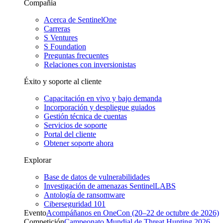
Compañía
Acerca de SentinelOne
Carreras
S Ventures
S Foundation
Preguntas frecuentes
Relaciones con inversionistas
Éxito y soporte al cliente
Capacitación en vivo y bajo demanda
Incorporación y despliegue guiados
Gestión técnica de cuentas
Servicios de soporte
Portal del cliente
Obtener soporte ahora
Explorar
Base de datos de vulnerabilidades
Investigación de amenazas SentinelLABS
Antología de ransomware
Ciberseguridad 101
Evento
Acompáñanos en OneCon (20–22 de octubre de 2026)
Competición
Campeonato Mundial de Threat Hunting 2026