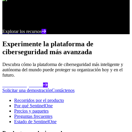
Centro de recursos
Manténgase al día con los últimos contenidos e
información sobre ciberseguridad
Explorar los recursos
Experimente la plataforma de
ciberseguridad más avanzada
Descubra cómo la plataforma de ciberseguridad más inteligente y
autónoma del mundo puede proteger su organización hoy y en el
futuro.
Comience hoy mismo
Solicitar una demostración
Contáctenos
Recorridos por el producto
Por qué SentinelOne
Precios y paquetes
Preguntas frecuentes
Estado de SentinelOne