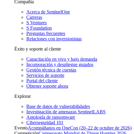
Compañía
Acerca de SentinelOne
Carreras
S Ventures
S Foundation
Preguntas frecuentes
Relaciones con inversionistas
Éxito y soporte al cliente
Capacitación en vivo y bajo demanda
Incorporación y despliegue guiados
Gestión técnica de cuentas
Servicios de soporte
Portal del cliente
Obtener soporte ahora
Explorar
Base de datos de vulnerabilidades
Investigación de amenazas SentinelLABS
Antología de ransomware
Ciberseguridad 101
Evento
Acompáñanos en OneCon (20–22 de octubre de 2026)
Competición
Campeonato Mundial de Threat Hunting 2026