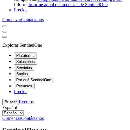
Informe
Informe anual de amenazas de SentinelOne
Precios
Comenzar
Contáctanos
Explorar SentinelOne
Plataforma
Soluciones
Servicios
Socios
Por qué SentinelOne
Recursos
Precios
Eventos
Buscar
Español
Comenzar
Contáctanos