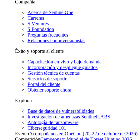
Compañía
Acerca de SentinelOne
Carreras
S Ventures
S Foundation
Preguntas frecuentes
Relaciones con inversionistas
Éxito y soporte al cliente
Capacitación en vivo y bajo demanda
Incorporación y despliegue guiados
Gestión técnica de cuentas
Servicios de soporte
Portal del cliente
Obtener soporte ahora
Explorar
Base de datos de vulnerabilidades
Investigación de amenazas SentinelLABS
Antología de ransomware
Ciberseguridad 101
Evento
Acompáñanos en OneCon (20–22 de octubre de 2026)
Competición
Campeonato Mundial de Threat Hunting 2026