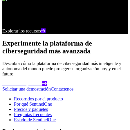
Centro de recursos
Manténgase al día con los últimos contenidos e
información sobre ciberseguridad
Explorar los recursos
Experimente la plataforma de
ciberseguridad más avanzada
Descubra cómo la plataforma de ciberseguridad más inteligente y
autónoma del mundo puede proteger su organización hoy y en el
futuro.
Comience hoy mismo
Solicitar una demostración
Contáctenos
Recorridos por el producto
Por qué SentinelOne
Precios y paquetes
Preguntas frecuentes
Estado de SentinelOne