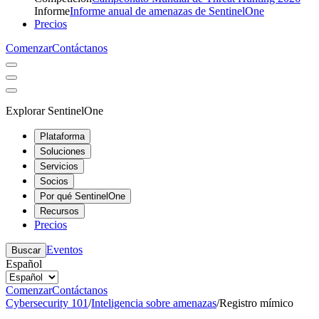
Informe
Informe anual de amenazas de SentinelOne
Precios
Comenzar
Contáctanos
Explorar SentinelOne
Plataforma
Soluciones
Servicios
Socios
Por qué SentinelOne
Recursos
Precios
Eventos
Buscar
Español
Comenzar
Contáctanos
Cybersecurity 101
/
Inteligencia sobre amenazas
/
Registro mímico