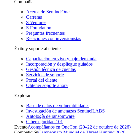
Compañía
Acerca de SentinelOne
Carreras
S Ventures
S Foundation
Preguntas frecuentes
Relaciones con inversionistas
Éxito y soporte al cliente
Capacitación en vivo y bajo demanda
Incorporación y despliegue guiados
Gestión técnica de cuentas
Servicios de soporte
Portal del cliente
Obtener soporte ahora
Explorar
Base de datos de vulnerabilidades
Investigación de amenazas SentinelLABS
Antología de ransomware
Ciberseguridad 101
Evento
Acompáñanos en OneCon (20–22 de octubre de 2026)
Competición
Campeonato Mundial de Threat Hunting 2026