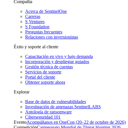
Compañía
Acerca de SentinelOne
Carreras
S Ventures
S Foundation
Preguntas frecuentes
Relaciones con inversionistas
Éxito y soporte al cliente
Capacitación en vivo y bajo demanda
Incorporación y despliegue guiados
Gestión técnica de cuentas
Servicios de soporte
Portal del cliente
Obtener soporte ahora
Explorar
Base de datos de vulnerabilidades
Investigación de amenazas SentinelLABS
Antología de ransomware
Ciberseguridad 101
Evento
Acompáñanos en OneCon (20–22 de octubre de 2026)
Competición
Campeonato Mundial de Threat Hunting 2026