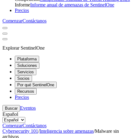
Informe
Informe anual de amenazas de SentinelOne
Precios
Comenzar
Contáctanos
Explorar SentinelOne
Plataforma
Soluciones
Servicios
Socios
Por qué SentinelOne
Recursos
Precios
Eventos
Buscar
Español
Comenzar
Contáctanos
Cybersecurity 101
/
Inteligencia sobre amenazas
/
Malware sin
archivos