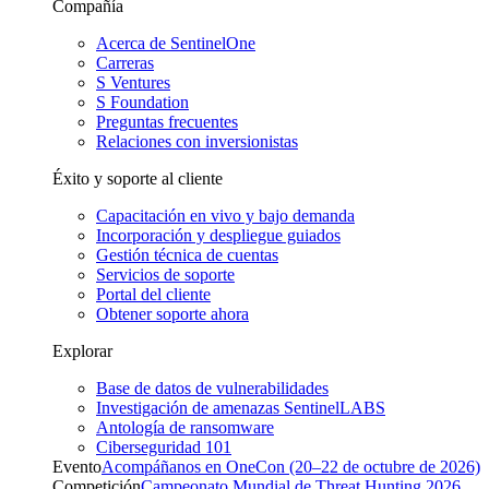
Compañía
Acerca de SentinelOne
Carreras
S Ventures
S Foundation
Preguntas frecuentes
Relaciones con inversionistas
Éxito y soporte al cliente
Capacitación en vivo y bajo demanda
Incorporación y despliegue guiados
Gestión técnica de cuentas
Servicios de soporte
Portal del cliente
Obtener soporte ahora
Explorar
Base de datos de vulnerabilidades
Investigación de amenazas SentinelLABS
Antología de ransomware
Ciberseguridad 101
Evento
Acompáñanos en OneCon (20–22 de octubre de 2026)
Competición
Campeonato Mundial de Threat Hunting 2026