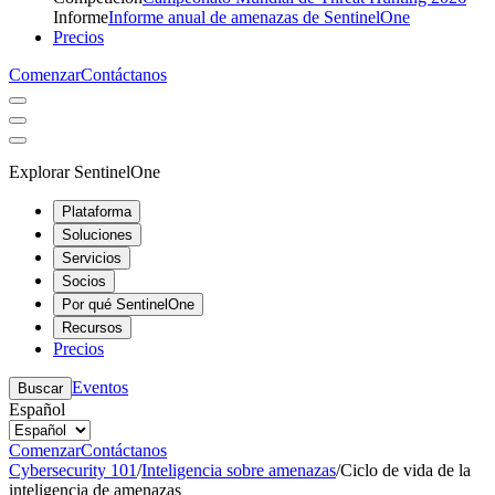
Informe
Informe anual de amenazas de SentinelOne
Precios
Comenzar
Contáctanos
Explorar SentinelOne
Plataforma
Soluciones
Servicios
Socios
Por qué SentinelOne
Recursos
Precios
Eventos
Buscar
Español
Comenzar
Contáctanos
Cybersecurity 101
/
Inteligencia sobre amenazas
/
Ciclo de vida de la
inteligencia de amenazas