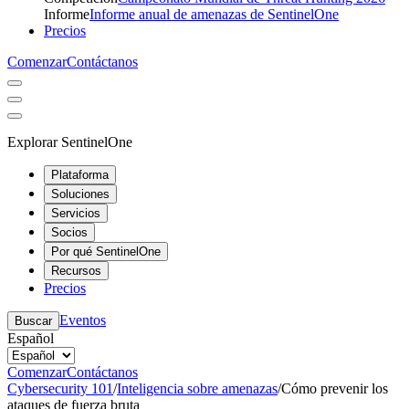
Informe
Informe anual de amenazas de SentinelOne
Precios
Comenzar
Contáctanos
Explorar SentinelOne
Plataforma
Soluciones
Servicios
Socios
Por qué SentinelOne
Recursos
Precios
Eventos
Buscar
Español
Comenzar
Contáctanos
Cybersecurity 101
/
Inteligencia sobre amenazas
/
Cómo prevenir los
ataques de fuerza bruta