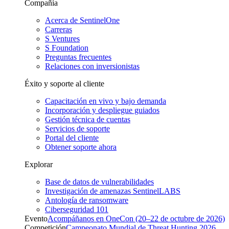
Compañía
Acerca de SentinelOne
Carreras
S Ventures
S Foundation
Preguntas frecuentes
Relaciones con inversionistas
Éxito y soporte al cliente
Capacitación en vivo y bajo demanda
Incorporación y despliegue guiados
Gestión técnica de cuentas
Servicios de soporte
Portal del cliente
Obtener soporte ahora
Explorar
Base de datos de vulnerabilidades
Investigación de amenazas SentinelLABS
Antología de ransomware
Ciberseguridad 101
Evento
Acompáñanos en OneCon (20–22 de octubre de 2026)
Competición
Campeonato Mundial de Threat Hunting 2026