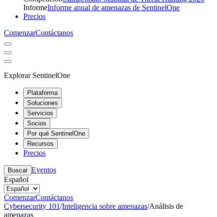
Informe
Informe anual de amenazas de SentinelOne
Precios
Comenzar
Contáctanos
Explorar SentinelOne
Plataforma
Soluciones
Servicios
Socios
Por qué SentinelOne
Recursos
Precios
Eventos
Buscar
Español
Comenzar
Contáctanos
Cybersecurity 101
/
Inteligencia sobre amenazas
/
Análisis de
amenazas