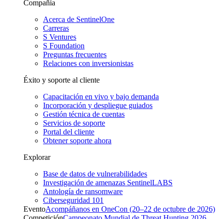
Compañía
Acerca de SentinelOne
Carreras
S Ventures
S Foundation
Preguntas frecuentes
Relaciones con inversionistas
Éxito y soporte al cliente
Capacitación en vivo y bajo demanda
Incorporación y despliegue guiados
Gestión técnica de cuentas
Servicios de soporte
Portal del cliente
Obtener soporte ahora
Explorar
Base de datos de vulnerabilidades
Investigación de amenazas SentinelLABS
Antología de ransomware
Ciberseguridad 101
Evento
Acompáñanos en OneCon (20–22 de octubre de 2026)
Competición
Campeonato Mundial de Threat Hunting 2026