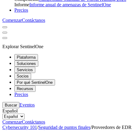
Informe
Informe anual de amenazas de SentinelOne
Precios
Comenzar
Contáctanos
Explorar SentinelOne
Plataforma
Soluciones
Servicios
Socios
Por qué SentinelOne
Recursos
Precios
Eventos
Buscar
Español
Comenzar
Contáctanos
Cybersecurity 101
/
Seguridad de puntos finales
/
Proveedores de EDR