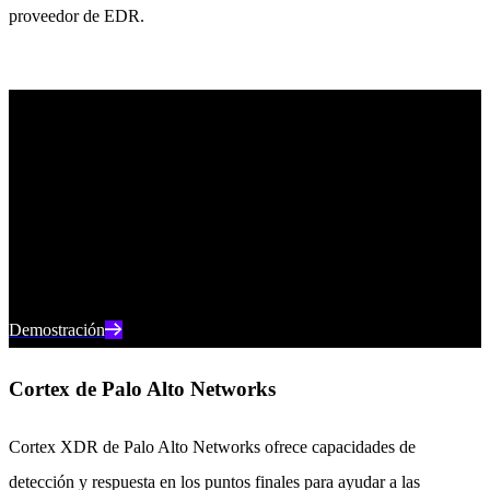
proveedor de EDR.
Descubra una protección de puntos finales sin
precedentes
Descubra cómo la seguridad para endpoints basada en IA de
SentinelOne puede ayudarle a prevenir, detectar y responder a las
ciberamenazas en tiempo real.
Demostración
Cortex de Palo Alto Networks
Cortex XDR de Palo Alto Networks ofrece capacidades de
detección y respuesta en los puntos finales para ayudar a las