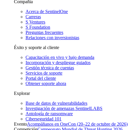
Compañía
Acerca de SentinelOne
Carreras
S Ventures
S Foundation
Preguntas frecuentes
Relaciones con inversionistas
Éxito y soporte al cliente
Capacitación en vivo y bajo demanda
Incorporación y despliegue guiados
Gestión técnica de cuentas
Servicios de soporte
Portal del cliente
Obtener soporte ahora
Explorar
Base de datos de vulnerabilidades
Investigación de amenazas SentinelLABS
Antología de ransomware
Ciberseguridad 101
Evento
Acompáñanos en OneCon (20–22 de octubre de 2026)
Competición
Campeonato Mundial de Threat Hunting 2026