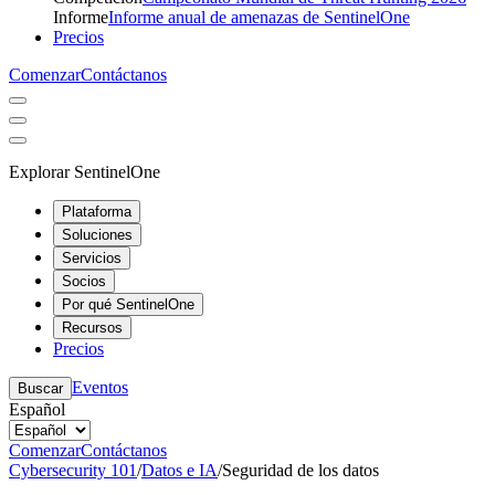
Informe
Informe anual de amenazas de SentinelOne
Precios
Comenzar
Contáctanos
Explorar SentinelOne
Plataforma
Soluciones
Servicios
Socios
Por qué SentinelOne
Recursos
Precios
Eventos
Buscar
Español
Comenzar
Contáctanos
Cybersecurity 101
/
Datos e IA
/
Seguridad de los datos