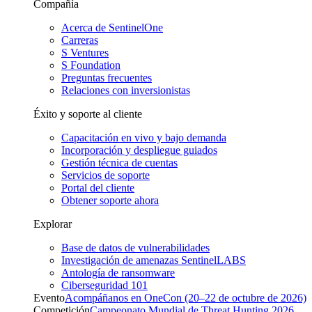
Compañía
Acerca de SentinelOne
Carreras
S Ventures
S Foundation
Preguntas frecuentes
Relaciones con inversionistas
Éxito y soporte al cliente
Capacitación en vivo y bajo demanda
Incorporación y despliegue guiados
Gestión técnica de cuentas
Servicios de soporte
Portal del cliente
Obtener soporte ahora
Explorar
Base de datos de vulnerabilidades
Investigación de amenazas SentinelLABS
Antología de ransomware
Ciberseguridad 101
Evento
Acompáñanos en OneCon (20–22 de octubre de 2026)
Competición
Campeonato Mundial de Threat Hunting 2026