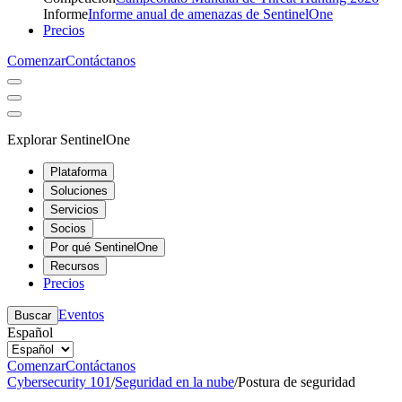
Informe
Informe anual de amenazas de SentinelOne
Precios
Comenzar
Contáctanos
Explorar SentinelOne
Plataforma
Soluciones
Servicios
Socios
Por qué SentinelOne
Recursos
Precios
Eventos
Buscar
Español
Comenzar
Contáctanos
Cybersecurity 101
/
Seguridad en la nube
/
Postura de seguridad