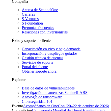
Compañía
Acerca de SentinelOne
Carreras
S Ventures
S Foundation
Preguntas frecuentes
Relaciones con inversionistas
Éxito y soporte al cliente
Capacitación en vivo y bajo demanda
Incorporación y despliegue guiados
Gestión técnica de cuentas
Servicios de soporte
Portal del cliente
Obtener soporte ahora
Explorar
Base de datos de vulnerabilidades
Investigación de amenazas SentinelLABS
Antología de ransomware
Ciberseguridad 101
Evento
Acompáñanos en OneCon (20–22 de octubre de 2026)
Competición
Campeonato Mundial de Threat Hunting 2026