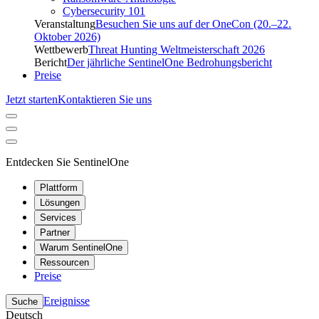
Cybersecurity 101
Veranstaltung
Besuchen Sie uns auf der OneCon (20.–22.
Oktober 2026)
Wettbewerb
Threat Hunting Weltmeisterschaft 2026
Bericht
Der jährliche SentinelOne Bedrohungsbericht
Preise
Jetzt starten
Kontaktieren Sie uns
Entdecken Sie SentinelOne
Plattform
Lösungen
Services
Partner
Warum SentinelOne
Ressourcen
Preise
Ereignisse
Suche
Deutsch