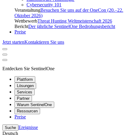
Cybersecurity 101
Veranstaltung
Besuchen Sie uns auf der OneCon (20.–22.
Oktober 2026)
Wettbewerb
Threat Hunting Weltmeisterschaft 2026
Bericht
Der jährliche SentinelOne Bedrohungsbericht
Preise
Jetzt starten
Kontaktieren Sie uns
Entdecken Sie SentinelOne
Plattform
Lösungen
Services
Partner
Warum SentinelOne
Ressourcen
Preise
Ereignisse
Suche
Deutsch