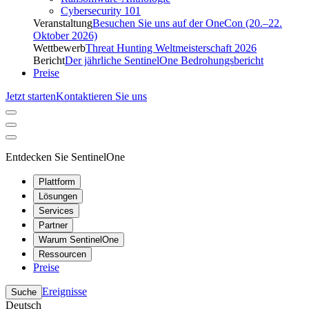
Cybersecurity 101
Veranstaltung
Besuchen Sie uns auf der OneCon (20.–22.
Oktober 2026)
Wettbewerb
Threat Hunting Weltmeisterschaft 2026
Bericht
Der jährliche SentinelOne Bedrohungsbericht
Preise
Jetzt starten
Kontaktieren Sie uns
Entdecken Sie SentinelOne
Plattform
Lösungen
Services
Partner
Warum SentinelOne
Ressourcen
Preise
Ereignisse
Suche
Deutsch