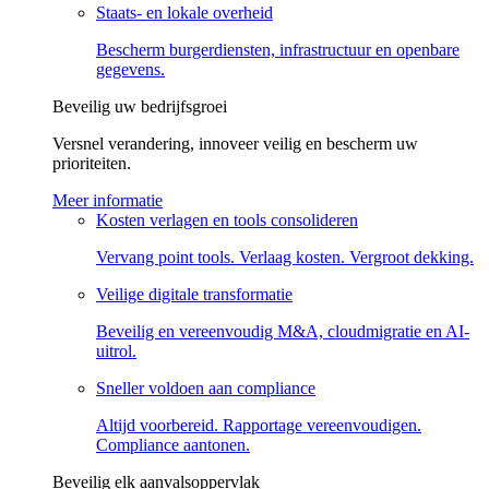
Staats- en lokale overheid
Bescherm burgerdiensten, infrastructuur en openbare
gegevens.
Beveilig uw bedrijfs­groei
Versnel verandering, innoveer veilig en bescherm uw
prioriteiten.
Meer informatie
Kosten verlagen en tools consolideren
Vervang point tools. Verlaag kosten. Vergroot dekking.
Veilige digitale transformatie
Beveilig en vereenvoudig M&A, cloudmigratie en AI-
uitrol.
Sneller voldoen aan compliance
Altijd voorbereid. Rapportage vereenvoudigen.
Compliance aantonen.
Beveilig elk aanvalsoppervlak