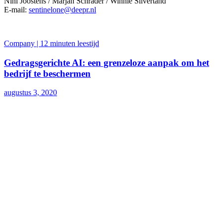
Nini Joostens / Marjan Schrader / Winnie Silvertand
E-mail:
sentinelone@deepr.nl
Company | 12 minuten leestijd
Gedragsgerichte AI: een grenzeloze aanpak om het
bedrijf te beschermen
augustus 3, 2020