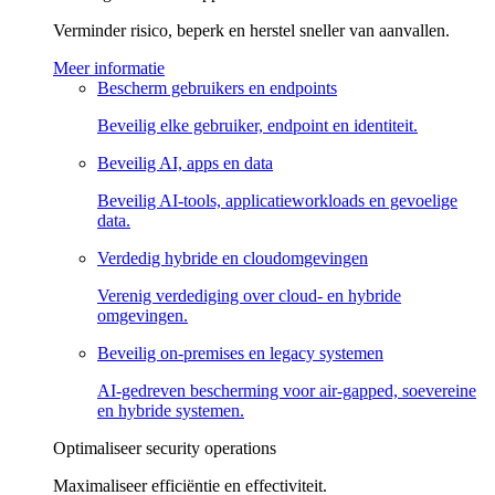
Verminder risico, beperk en herstel sneller van aanvallen.
Meer informatie
Bescherm gebruikers en endpoints
Beveilig elke gebruiker, endpoint en identiteit.
Beveilig AI, apps en data
Beveilig AI-tools, applicatieworkloads en gevoelige
data.
Verdedig hybride en cloudomgevingen
Verenig verdediging over cloud- en hybride
omgevingen.
Beveilig on-premises en legacy systemen
AI-gedreven bescherming voor air-gapped, soevereine
en hybride systemen.
Optimaliseer security operations
Maximaliseer efficiëntie en effectiviteit.