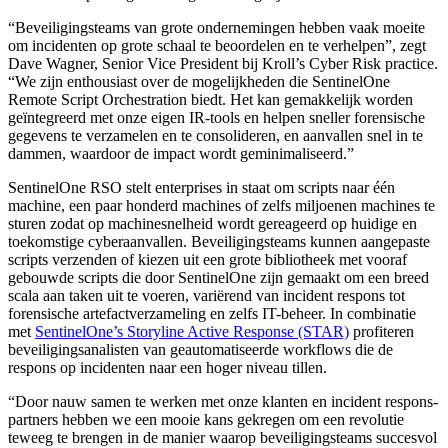
“Beveiligingsteams van grote ondernemingen hebben vaak moeite
om incidenten op grote schaal te beoordelen en te verhelpen”, zegt
Dave Wagner, Senior Vice President bij Kroll’s Cyber ​​Risk practice.
“We zijn enthousiast over de mogelijkheden die SentinelOne
Remote Script Orchestration biedt. Het kan gemakkelijk worden
geïntegreerd met onze eigen IR-tools en helpen sneller forensische
gegevens te verzamelen en te consolideren, en aanvallen snel in te
dammen, waardoor de impact wordt geminimaliseerd.”
SentinelOne RSO stelt enterprises in staat om scripts naar één
machine, een paar honderd machines of zelfs miljoenen machines te
sturen zodat op machinesnelheid wordt gereageerd op huidige en
toekomstige cyberaanvallen. Beveiligingsteams kunnen aangepaste
scripts verzenden of kiezen uit een grote bibliotheek met vooraf
gebouwde scripts die door SentinelOne zijn gemaakt om een ​​breed
scala aan taken uit te voeren, variërend van incident respons tot
forensische artefactverzameling en zelfs IT-beheer. In combinatie
met
SentinelOne’s Storyline Active Response (STAR)
profiteren
beveiligingsanalisten van geautomatiseerde workflows die de
respons op incidenten naar een hoger niveau tillen.
“Door nauw samen te werken met onze klanten en incident respons-
partners hebben we een mooie kans gekregen om een ​​revolutie
teweeg te brengen in de manier waarop beveiligingsteams succesvol