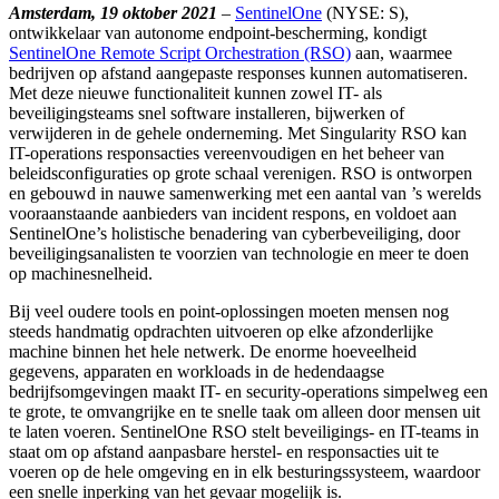
Amsterdam, 19 oktober 2021
–
SentinelOne
(NYSE: S),
ontwikkelaar van autonome endpoint-bescherming, kondigt
SentinelOne Remote Script Orchestration (RSO)
aan, waarmee
bedrijven op afstand aangepaste responses kunnen automatiseren.
Met deze nieuwe functionaliteit kunnen zowel IT- als
beveiligingsteams snel software installeren, bijwerken of
verwijderen in de gehele onderneming. Met Singularity RSO kan
IT-operations responsacties vereenvoudigen en het beheer van
beleidsconfiguraties op grote schaal verenigen. RSO is ontworpen
en gebouwd in nauwe samenwerking met een aantal van ’s werelds
vooraanstaande aanbieders van incident respons, en voldoet aan
SentinelOne’s holistische benadering van cyberbeveiliging, door
beveiligingsanalisten te voorzien van technologie en meer te doen
op machinesnelheid.
Bij veel oudere tools en point-oplossingen moeten mensen nog
steeds handmatig opdrachten uitvoeren op elke afzonderlijke
machine binnen het hele netwerk. De enorme hoeveelheid
gegevens, apparaten en workloads in de hedendaagse
bedrijfsomgevingen maakt IT- en security-operations simpelweg een
te grote, te omvangrijke en te snelle taak om alleen door mensen uit
te laten voeren. SentinelOne RSO stelt beveiligings- en IT-teams in
staat om op afstand aanpasbare herstel- en responsacties uit te
voeren op de hele omgeving en in elk besturingssysteem, waardoor
een snelle inperking van het gevaar mogelijk is.