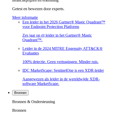
Brancheprijzen en erkenning
Getest en bewezen door experts.
Meer informatie
Een leider in het 2026 Gartner® Magic Quadrant™
voor Endpoint Protection Platforms
Zes jaar op rij leider in het Gartner® Magic
Quadrant™.
Leider in de 2024 MITRE Engenuity ATT&CK®
Evaluaties
100% detectie. Geen vertragingen. Minder ruis.
IDC MarketScape: SentinelOne is een XDR-leider
Aangewezen als leider in de wereldwijde XDR-
software MarketScape.
Bronnen
Bronnen & Ondersteuning
Bronnen