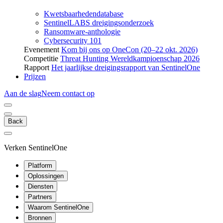
Kwetsbaarhedendatabase
SentinelLABS dreigingsonderzoek
Ransomware-anthologie
Cybersecurity 101
Evenement
Kom bij ons op OneCon (20–22 okt. 2026)
Competitie
Threat Hunting Wereldkampioenschap 2026
Rapport
Het jaarlijkse dreigingsrapport van SentinelOne
Prijzen
Aan de slag
Neem contact op
Back
Verken SentinelOne
Platform
Oplossingen
Diensten
Partners
Waarom SentinelOne
Bronnen