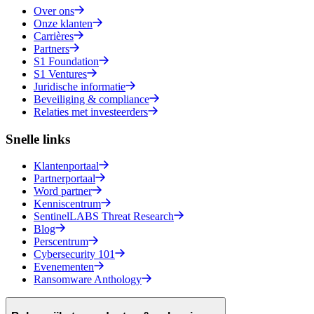
Over ons
Onze klanten
Carrières
Partners
S1 Foundation
S1 Ventures
Juridische informatie
Beveiliging & compliance
Relaties met investeerders
Snelle links
Klantenportaal
Partnerportaal
Word partner
Kenniscentrum
SentinelLABS Threat Research
Blog
Perscentrum
Cybersecurity 101
Evenementen
Ransomware Anthology