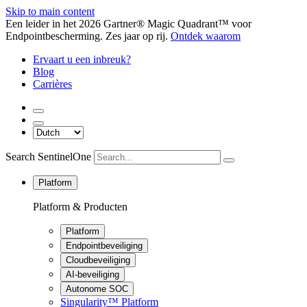
Skip to main content
Een leider in het 2026 Gartner® Magic Quadrant™ voor
Endpointbescherming. Zes jaar op rij.
Ontdek waarom
Ervaart u een inbreuk?
Blog
Carrières
Search SentinelOne
Platform
Platform & Producten
Platform
Endpointbeveiliging
Cloudbeveiliging
AI-beveiliging
Autonome SOC
Singularity™ Platform