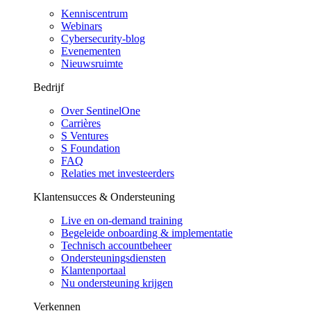
Kenniscentrum
Webinars
Cybersecurity-blog
Evenementen
Nieuwsruimte
Bedrijf
Over SentinelOne
Carrières
S Ventures
S Foundation
FAQ
Relaties met investeerders
Klantensucces & Ondersteuning
Live en on-demand training
Begeleide onboarding & implementatie
Technisch accountbeheer
Ondersteuningsdiensten
Klantenportaal
Nu ondersteuning krijgen
Verkennen