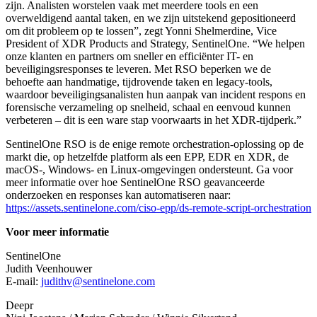
zijn. Analisten worstelen vaak met meerdere tools en een
overweldigend aantal taken, en we zijn uitstekend gepositioneerd
om dit probleem op te lossen”, zegt Yonni Shelmerdine, Vice
President of XDR Products and Strategy, SentinelOne. “We helpen
onze klanten en partners om sneller en efficiënter IT- en
beveiligingsresponses te leveren. Met RSO beperken we de
behoefte aan handmatige, tijdrovende taken en legacy-tools,
waardoor beveiligingsanalisten hun aanpak van incident respons en
forensische verzameling op snelheid, schaal en eenvoud kunnen
verbeteren – dit is een ware stap voorwaarts in het XDR-tijdperk.”
SentinelOne RSO is de enige remote orchestration-oplossing op de
markt die, op hetzelfde platform als een EPP, EDR en XDR, de
macOS-, Windows- en Linux-omgevingen ondersteunt. Ga voor
meer informatie over hoe SentinelOne RSO geavanceerde
onderzoeken en responses kan automatiseren naar:
https://assets.sentinelone.com/ciso-epp/ds-remote-script-orchestration
Voor meer informatie
SentinelOne
Judith Veenhouwer
E-mail:
judithv@sentinelone.com
Deepr