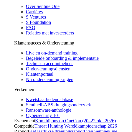
Over SentinelOne
Carrières
S Ventures
S Foundation
FAQ
Relaties met investeerders
Klantensucces & Ondersteuning
Live en on-demand training
Begeleide onboarding & implementatie
Technisch accountbeheer
Ondersteuningsdiensten
Klantenportaal
Nu ondersteuning krijgen
Verkennen
Kwetsbaarhedendatabase
SentinelLABS dreigingsonderzoek
Ransomware-anthologie
Cybersecurity 101
Evenement
Kom bij ons op OneCon (20–22 okt. 2026)
Competitie
Threat Hunting Wereldkampioenschap 2026
Rapport
Het jaarlijkse dreigingsrapport van SentinelOne