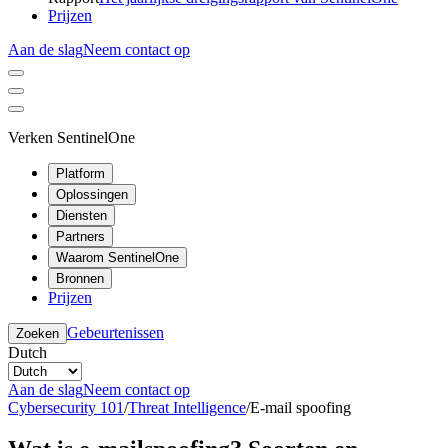
Prijzen
Aan de slag
Neem contact op
Verken SentinelOne
Platform
Oplossingen
Diensten
Partners
Waarom SentinelOne
Bronnen
Prijzen
Gebeurtenissen
Zoeken
Dutch
Aan de slag
Neem contact op
Cybersecurity 101
/
Threat Intelligence
/
E-mail spoofing