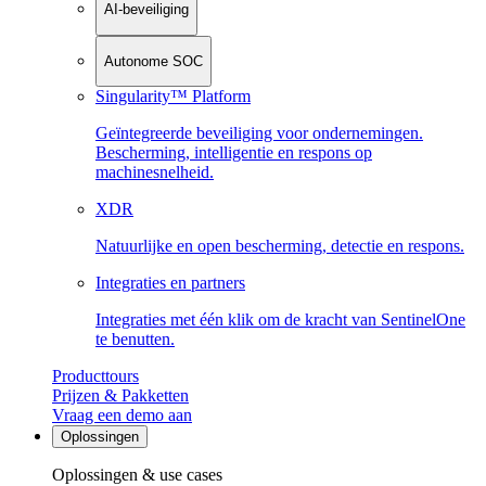
AI-beveiliging
Autonome SOC
Singularity™ Platform
Geïntegreerde beveiliging voor ondernemingen.
Bescherming, intelligentie en respons op
machinesnelheid.
XDR
Natuurlijke en open bescherming, detectie en respons.
Integraties en partners
Integraties met één klik om de kracht van SentinelOne
te benutten.
Producttours
Prijzen & Pakketten
Vraag een demo aan
Oplossingen
Oplossingen & use cases