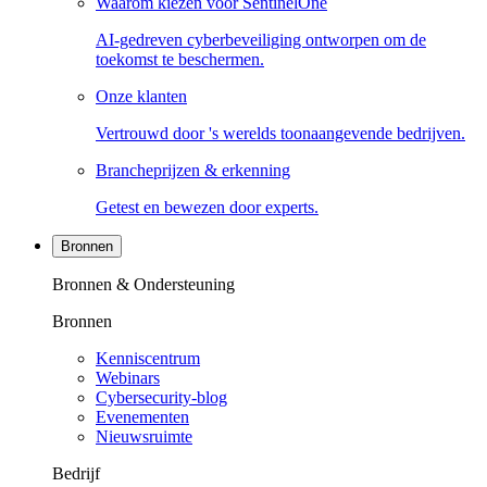
Waarom kiezen voor SentinelOne
AI-gedreven cyberbeveiliging ontworpen om de
toekomst te beschermen.
Onze klanten
Vertrouwd door 's werelds toonaangevende bedrijven.
Brancheprijzen & erkenning
Getest en bewezen door experts.
Bronnen
Bronnen & Ondersteuning
Bronnen
Kenniscentrum
Webinars
Cybersecurity-blog
Evenementen
Nieuwsruimte
Bedrijf