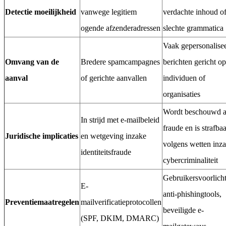
Detectie moeilijkheid
vanwege legitiem
verdachte inhoud o
ogende afzenderadressen
slechte grammatica
Vaak gepersonalise
Omvang van de
Bredere spamcampagnes
berichten gericht op
aanval
of gerichte aanvallen
individuen of
organisaties
Wordt beschouwd a
In strijd met e-mailbeleid
fraude en is strafba
Juridische implicaties
en wetgeving inzake
volgens wetten inz
identiteitsfraude
cybercriminaliteit
Gebruikersvoorlicht
E-
anti-phishingtools,
Preventiemaatregelen
mailverificatieprotocollen
beveiligde e-
(SPF, DKIM, DMARC)