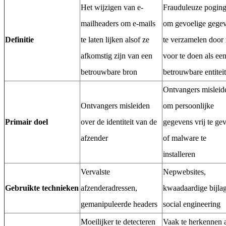
Het wijzigen van e-
Frauduleuze pogin
mailheaders om e-mails
om gevoelige gege
Definitie
te laten lijken alsof ze
te verzamelen door 
afkomstig zijn van een
voor te doen als ee
betrouwbare bron
betrouwbare entiteit
Ontvangers misleid
Ontvangers misleiden
om persoonlijke
Primair doel
over de identiteit van de
gegevens vrij te ge
afzender
of malware te
installeren
Vervalste
Nepwebsites,
Gebruikte technieken
afzenderadressen,
kwaadaardige bijla
gemanipuleerde headers
social engineering
Moeilijker te detecteren
Vaak te herkennen 